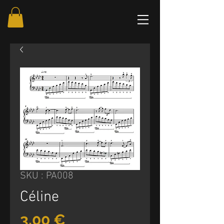
SKU : PA008
Céline
Prix
3,00 €