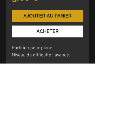
AJOUTER AU PANIER
ACHETER
Partition pour piano.
Niveau de difficulté : avancé
.
Un lien vers le fichier PDF de la
partition vous sera transmis par
email à l'issue du paiement.
Ce lien est valable
30 jours.
PARTITION